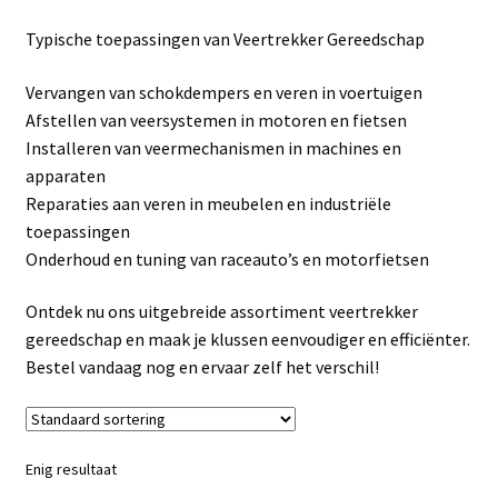
Linkpartners
Typische toepassingen van Veertrekker Gereedschap
My account
Vervangen van schokdempers en veren in voertuigen
Afstellen van veersystemen in motoren en fietsen
Over Ons
Installeren van veermechanismen in machines en
apparaten
Overzicht
Reparaties aan veren in meubelen en industriële
toepassingen
Privacybeleid
Onderhoud en tuning van raceauto’s en motorfietsen
Ontdek nu ons uitgebreide assortiment veertrekker
Retourbeleid
gereedschap en maak je klussen eenvoudiger en efficiënter.
Bestel vandaag nog en ervaar zelf het verschil!
Videos
Winkelwagen
Enig resultaat