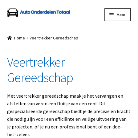
Ga
Ga
Menu
door
naar
naar
de
Home
navigatie
inhoud
Home
Veertrekker Gereedschap
Algemene Voorwaarden
Veertrekker
Auto Onderdelen Shop
Gereedschap
Betalen en Verzenden
Blog
Met veertrekker gereedschap maak je het vervangen en
afstellen van veren een fluitje van een cent. Dit
Contact
gespecialiseerde gereedschap biedt je de precisie en kracht
die nodig zijn voor een efficiënte en veilige uitvoering van
je projecten, of je nu een professional bent of een doe-
Klantenservice
het-zelver.