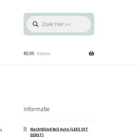
Producten
zoeken
€
0.00
0 items
Informatie
Nachtblind Bril Auto (LEES DIT
n
EERST)