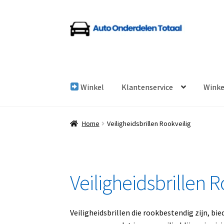
Ga
Ga
door
naar
naar
de
navigatie
inhoud
Winkel
Klantenservice
Wink
Home
Algemene Voorwaarden
Auto Onderde
Home
Veiligheidsbrillen Rookveilig
Linkpartners
My account
Over Ons
Overzicht
Veiligheidsbrillen R
Veiligheidsbrillen die rookbestendig zijn, b