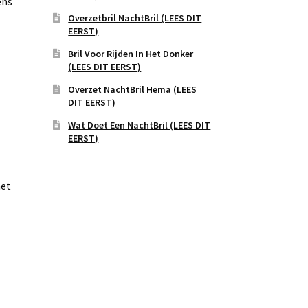
ens
Overzetbril NachtBril (LEES DIT
EERST)
Bril Voor Rijden In Het Donker
(LEES DIT EERST)
Overzet NachtBril Hema (LEES
DIT EERST)
Wat Doet Een NachtBril (LEES DIT
EERST)
het