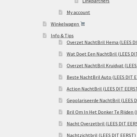
Linkpartners
My account
Winkelwagen
Info & Tips
Overzet NachtBril Hema (LEES D
Wat Doet Een NachtBril (LEES DI
Overzet NachtBril Kruidvat (LEE
Beste NachtBril Auto (LEES DIT 
Action NachtBril (LEES DIT EERS
Gepolariseerde NachtBril (LEES 
Bril Om In Het Donker Te Rijden 
Nacht Overzetbril (LEES DIT EER
Nachtzichtbril (LEES DIT EERST)