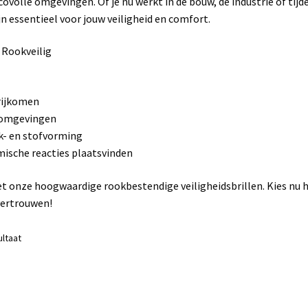
sicovolle omgevingen. Of je nu werkt in de bouw, de industrie of tijd
jn essentieel voor jouw veiligheid en comfort.
 Rookveilig
rijkomen
ieomgevingen
k- en stofvorming
ische reacties plaatsvinden
et onze hoogwaardige rookbestendige veiligheidsbrillen. Kies nu 
vertrouwen!
ultaat