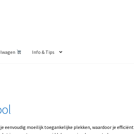
elwagen
Info & Tips
len Shop
Betalen en Verzenden
Blog
Contact
Klantenservice
Privacybeleid
Retourbeleid
Videos
Winkelwagen
ool
 je eenvoudig moeilijk toegankelijke plekken, waardoor je efficiënt