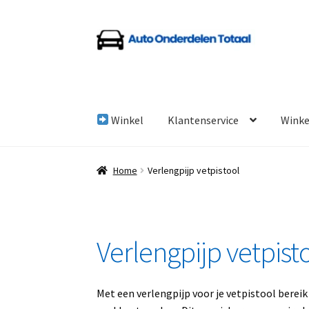
Ga
Ga
door
naar
naar
de
navigatie
inhoud
Winkel
Klantenservice
Wink
Home
Algemene Voorwaarden
Auto Onderde
Home
Verlengpijp vetpistool
Linkpartners
My account
Over Ons
Overzicht
Verlengpijp vetpist
Met een verlengpijp voor je vetpistool bereik