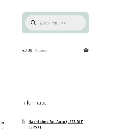
Producten
zoeken
€
0.00
0 items
Informatie
Nachtblind Bril Auto (LEES DIT
 en
EERST)