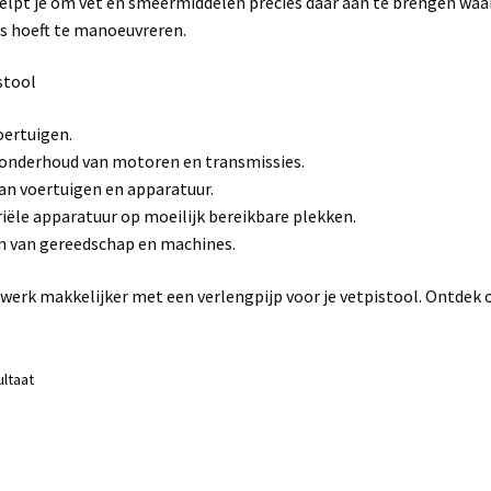
elpt je om vet en smeermiddelen precies daar aan te brengen waar
ies hoeft te manoeuvreren.
stool
oertuigen.
 onderhoud van motoren en transmissies.
an voertuigen en apparatuur.
iële apparatuur op moeilijk bereikbare plekken.
n van gereedschap en machines.
werk makkelijker met een verlengpijp voor je vetpistool. Ontdek 
ultaat