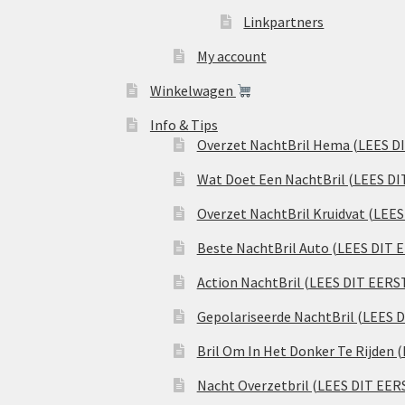
Linkpartners
My account
Winkelwagen
Info & Tips
Overzet NachtBril Hema (LEES D
Wat Doet Een NachtBril (LEES DI
Overzet NachtBril Kruidvat (LEE
Beste NachtBril Auto (LEES DIT 
Action NachtBril (LEES DIT EERS
Gepolariseerde NachtBril (LEES 
Bril Om In Het Donker Te Rijden 
Nacht Overzetbril (LEES DIT EER