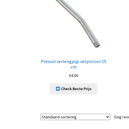
Pressol verlengpijp vetpistool 15
cm
€
4.00
Check Beste Prijs
Enig res