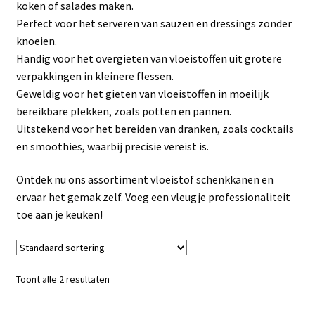
koken of salades maken.
Linkpartners
Perfect voor het serveren van sauzen en dressings zonder
knoeien.
My account
Handig voor het overgieten van vloeistoffen uit grotere
verpakkingen in kleinere flessen.
Over Ons
Geweldig voor het gieten van vloeistoffen in moeilijk
bereikbare plekken, zoals potten en pannen.
Overzicht
Uitstekend voor het bereiden van dranken, zoals cocktails
en smoothies, waarbij precisie vereist is.
Privacybeleid
Ontdek nu ons assortiment vloeistof schenkkanen en
ervaar het gemak zelf. Voeg een vleugje professionaliteit
Retourbeleid
toe aan je keuken!
Videos
Winkelwagen
Toont alle 2 resultaten