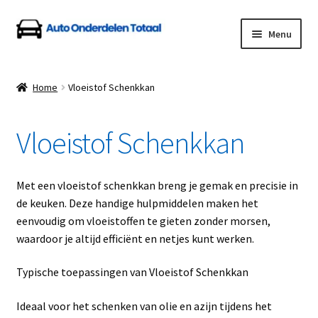
Ga
Ga
Menu
door
naar
naar
de
Home
navigatie
inhoud
Home
Vloeistof Schenkkan
Algemene Voorwaarden
Vloeistof Schenkkan
Auto Onderdelen Shop
Betalen en Verzenden
Met een vloeistof schenkkan breng je gemak en precisie in
de keuken. Deze handige hulpmiddelen maken het
Blog
eenvoudig om vloeistoffen te gieten zonder morsen,
waardoor je altijd efficiënt en netjes kunt werken.
Contact
Typische toepassingen van Vloeistof Schenkkan
Klantenservice
Ideaal voor het schenken van olie en azijn tijdens het