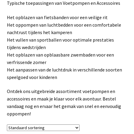
Typische toepassingen van Voetpompen en Accessoires
Linkpartners
Het opblazen van fietsbanden voor een veilige rit
My account
Het oppompen van luchtbedden voor een comfortabele
nachtrust tijdens het kamperen
Over Ons
Het vullen van sportballen voor optimale prestaties
tijdens wedstrijden
Overzicht
Het opblazen van opblaasbare zwembaden voor een
verfrissende zomer
Privacybeleid
Het aanpassen van de luchtdruk in verschillende soorten
speelgoed voor kinderen
Retourbeleid
Ontdek ons uitgebreide assortiment voetpompen en
accessoires en maak je klaar voor elk avontuur. Bestel
Videos
vandaag nog en ervaar het gemak van snel en eenvoudig
oppompen!
Winkelwagen