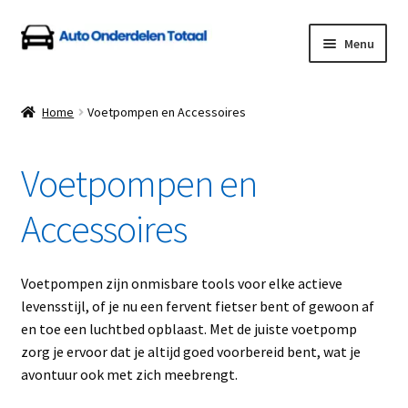
Ga
Ga
Menu
door
naar
naar
de
Home
navigatie
inhoud
Home
Voetpompen en Accessoires
Algemene Voorwaarden
Voetpompen en
Auto Onderdelen Shop
Accessoires
Betalen en Verzenden
Blog
Voetpompen zijn onmisbare tools voor elke actieve
levensstijl, of je nu een fervent fietser bent of gewoon af
Contact
en toe een luchtbed opblaast. Met de juiste voetpomp
zorg je ervoor dat je altijd goed voorbereid bent, wat je
avontuur ook met zich meebrengt.
Klantenservice