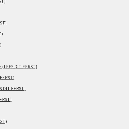
ST)
RST)
T)
)
er (LEES DIT EERST)
 EERST)
ES DIT EERST)
EERST)
RST)