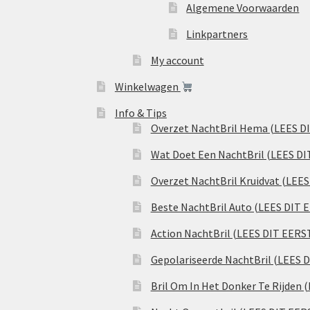
Algemene Voorwaarden
Linkpartners
My account
Winkelwagen
Info & Tips
Overzet NachtBril Hema (LEES D
Wat Doet Een NachtBril (LEES DI
Overzet NachtBril Kruidvat (LEE
Beste NachtBril Auto (LEES DIT 
Action NachtBril (LEES DIT EERS
Gepolariseerde NachtBril (LEES 
Bril Om In Het Donker Te Rijden 