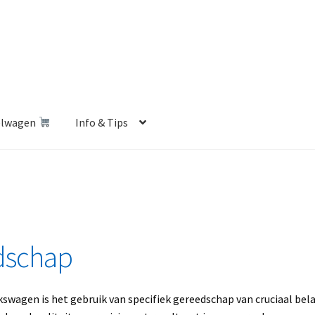
elwagen
Info & Tips
len Shop
Betalen en Verzenden
Blog
Contact
Klantenservice
Privacybeleid
Retourbeleid
Videos
Winkelwagen
dschap
swagen is het gebruik van specifiek gereedschap van cruciaal bel