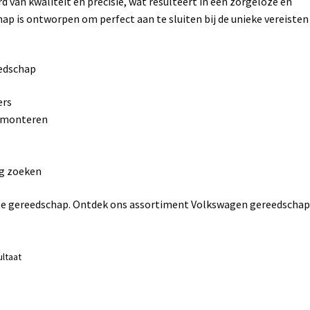
van kwaliteit en precisie, wat resulteert in een zorgeloze en
chap is ontworpen om perfect aan te sluiten bij de unieke vereisten
edschap
ers
 monteren
ng zoeken
este gereedschap. Ontdek ons assortiment Volkswagen gereedschap
ultaat