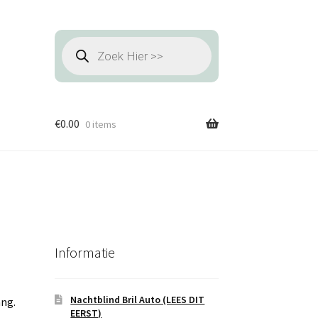
Producten
zoeken
€
0.00
0 items
Informatie
Nachtblind Bril Auto (LEES DIT
ang.
EERST)