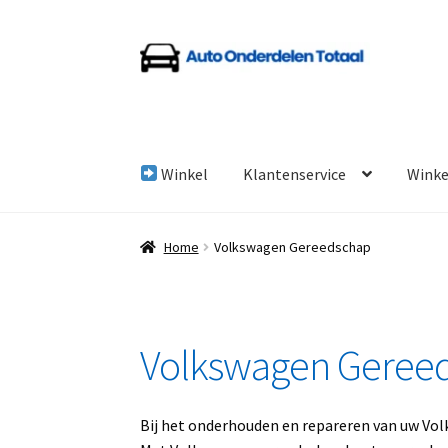
Ga
Ga
door
naar
naar
de
navigatie
inhoud
Winkel
Klantenservice
Wink
Home
Algemene Voorwaarden
Auto Onderde
Home
Volkswagen Gereedschap
Linkpartners
My account
Over Ons
Overzicht
Volkswagen Geree
Bij het onderhouden en repareren van uw Volk