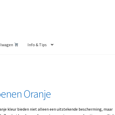
elwagen
Info & Tips
len Shop
Betalen en Verzenden
Blog
Contact
Klantenservice
Privacybeleid
Retourbeleid
Videos
Winkelwagen
enen Oranje
je kleur bieden niet alleen een uitstekende bescherming, maar