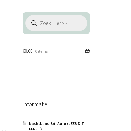
Producten
zoeken
€
0.00
0 items
Informatie
Nachtblind Bril Auto (LEES DIT
EERST)