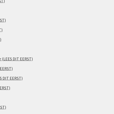
ST)
RST)
T)
)
er (LEES DIT EERST)
 EERST)
ES DIT EERST)
EERST)
RST)