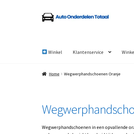
Ga
Ga
door
naar
naar
de
navigatie
inhoud
Winkel
Klantenservice
Wink
Home
Algemene Voorwaarden
Auto Onderde
Home
Wegwerphandschoenen Oranje
Linkpartners
My account
Over Ons
Overzicht
Wegwerphandscho
Wegwerphandschoenen in een opvallende oran