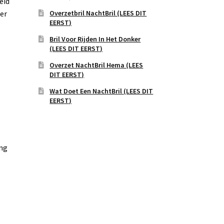
eid
Overzetbril NachtBril (LEES DIT
ier
EERST)
Bril Voor Rijden In Het Donker
(LEES DIT EERST)
Overzet NachtBril Hema (LEES
DIT EERST)
Wat Doet Een NachtBril (LEES DIT
EERST)
ing