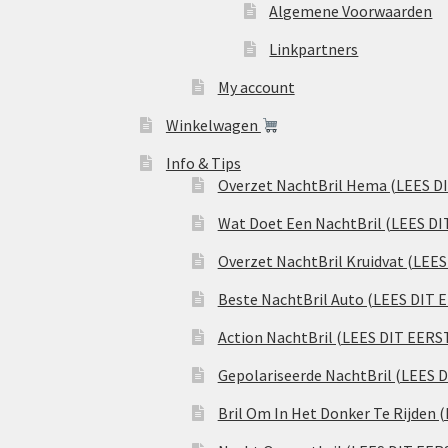
Algemene Voorwaarden
Linkpartners
My account
Winkelwagen
Info & Tips
Overzet NachtBril Hema (LEES D
Wat Doet Een NachtBril (LEES DI
Overzet NachtBril Kruidvat (LEE
Beste NachtBril Auto (LEES DIT 
Action NachtBril (LEES DIT EERS
Gepolariseerde NachtBril (LEES 
Bril Om In Het Donker Te Rijden 