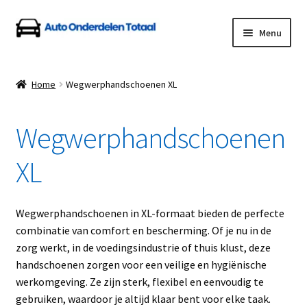
Ga
Ga
Menu
door
naar
naar
de
Home
navigatie
inhoud
Home
Wegwerphandschoenen XL
Algemene Voorwaarden
Wegwerphandschoenen
Auto Onderdelen Shop
XL
Betalen en Verzenden
Blog
Wegwerphandschoenen in XL-formaat bieden de perfecte
combinatie van comfort en bescherming. Of je nu in de
Contact
zorg werkt, in de voedingsindustrie of thuis klust, deze
handschoenen zorgen voor een veilige en hygiënische
werkomgeving. Ze zijn sterk, flexibel en eenvoudig te
Klantenservice
gebruiken, waardoor je altijd klaar bent voor elke taak.