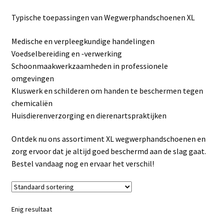
Linkpartners
Typische toepassingen van Wegwerphandschoenen XL
My account
Medische en verpleegkundige handelingen
Voedselbereiding en -verwerking
Over Ons
Schoonmaakwerkzaamheden in professionele
omgevingen
Overzicht
Kluswerk en schilderen om handen te beschermen tegen
chemicaliën
Privacybeleid
Huisdierenverzorging en dierenartspraktijken
Ontdek nu ons assortiment XL wegwerphandschoenen en
Retourbeleid
zorg ervoor dat je altijd goed beschermd aan de slag gaat.
Bestel vandaag nog en ervaar het verschil!
Videos
Winkelwagen
Enig resultaat