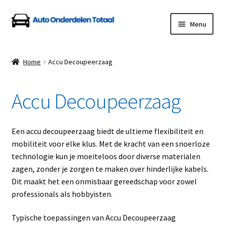
Ga
Ga
Menu
door
naar
naar
de
Home
navigatie
inhoud
Home
Accu Decoupeerzaag
Algemene Voorwaarden
Accu Decoupeerzaag
Auto Onderdelen Shop
Betalen en Verzenden
Een accu decoupeerzaag biedt de ultieme flexibiliteit en
mobiliteit voor elke klus. Met de kracht van een snoerloze
Blog
technologie kun je moeiteloos door diverse materialen
zagen, zonder je zorgen te maken over hinderlijke kabels.
Contact
Dit maakt het een onmisbaar gereedschap voor zowel
professionals als hobbyisten.
Klantenservice
Typische toepassingen van Accu Decoupeerzaag