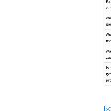
Ka
ve
Wat
ga
Wo
me
Wa
za
Is
ge
pro
Be