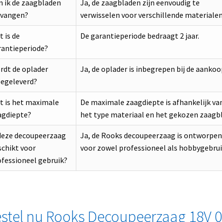
n ik de zaagbladen
Ja, de zaagbladen zijn eenvoudig te
rvangen?
verwisselen voor verschillende materialen
 is de
De garantieperiode bedraagt 2 jaar.
rantieperiode?
rdt de oplader
Ja, de oplader is inbegrepen bij de aankoo
egeleverd?
t is het maximale
De maximale zaagdiepte is afhankelijk va
agdiepte?
het type materiaal en het gekozen zaagbl
 deze decoupeerzaag
Ja, de Rooks decoupeerzaag is ontworpen
schikt voor
voor zowel professioneel als hobbygebrui
fessioneel gebruik?
stel nu Rooks Decoupeerzaag 18V 0