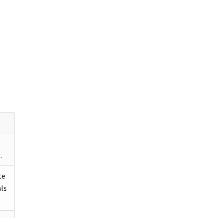
.
te
ls