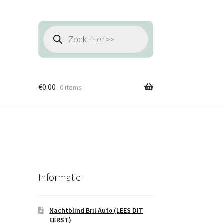
Producten
zoeken
€
0.00
0 items
Informatie
h
Nachtblind Bril Auto (LEES DIT
EERST)