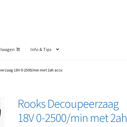
elwagen
Info & Tips
len Shop
Betalen en Verzenden
Blog
Contact
Klantenservice
erzaag 18V 0-2500/min met 2ah accu
Privacybeleid
Retourbeleid
Videos
Winkelwagen
Rooks Decoupeerzaag
18V 0-2500/min met 2a