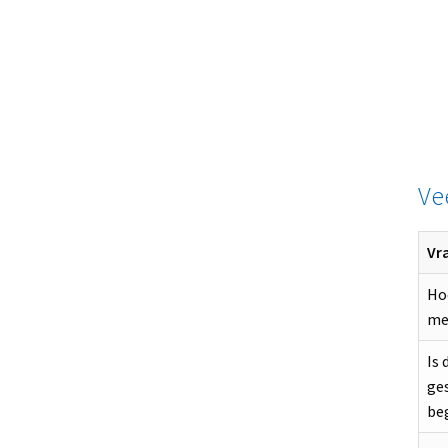
Ve
Vr
Hoe
me
Is
ge
be