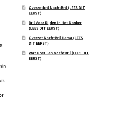
Overzetbril NachtBril (LEES DIT
EERST)
Bril Voor Rijden In Het Donker
(LEES DIT EERST)
Overzet NachtBril Hema (LEES
DIT EERST)
ag
Wat Doet Een NachtBril (LEES DIT
EERST)
min
uik
or