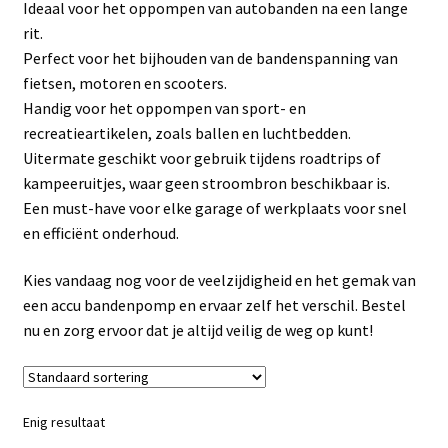
Ideaal voor het oppompen van autobanden na een lange
Linkpartners
rit.
Perfect voor het bijhouden van de bandenspanning van
My account
fietsen, motoren en scooters.
Handig voor het oppompen van sport- en
Over Ons
recreatieartikelen, zoals ballen en luchtbedden.
Uitermate geschikt voor gebruik tijdens roadtrips of
Overzicht
kampeeruitjes, waar geen stroombron beschikbaar is.
Een must-have voor elke garage of werkplaats voor snel
Privacybeleid
en efficiënt onderhoud.
Kies vandaag nog voor de veelzijdigheid en het gemak van
Retourbeleid
een accu bandenpomp en ervaar zelf het verschil. Bestel
nu en zorg ervoor dat je altijd veilig de weg op kunt!
Videos
Winkelwagen
Enig resultaat