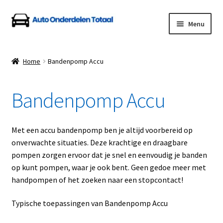
Ga
Ga
Menu
door
naar
naar
de
Home
navigatie
inhoud
Home
Bandenpomp Accu
Algemene Voorwaarden
Bandenpomp Accu
Auto Onderdelen Shop
Betalen en Verzenden
Met een accu bandenpomp ben je altijd voorbereid op
onverwachte situaties. Deze krachtige en draagbare
Blog
pompen zorgen ervoor dat je snel en eenvoudig je banden
op kunt pompen, waar je ook bent. Geen gedoe meer met
Contact
handpompen of het zoeken naar een stopcontact!
Typische toepassingen van Bandenpomp Accu
Klantenservice