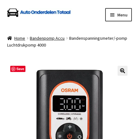
Ga
Ga
Menu
door
naar
naar
de
Home
navigatie
inhoud
Home
Bandenpomp Accu
Bandenspanningsmeter/-pomp
Luchtdrukpomp 4000
Algemene Voorwaarden
Auto Onderdelen Shop
Save
Betalen en Verzenden
Blog
Contact
Klantenservice