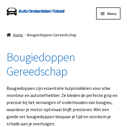
Ga
Ga
Menu
door
naar
naar
de
Home
navigatie
inhoud
Home
Bougiedoppen Gereedschap
Algemene Voorwaarden
Bougiedoppen
Auto Onderdelen Shop
Gereedschap
Betalen en Verzenden
Blog
Bougiedoppen zijn essentiële hulpmiddelen voor elke
monteur en autoliefhebber. Ze bieden de perfecte grip en
Contact
precisie bij het vervangen of onderhouden van bougies,
waardoor je motor optimaal blijft presteren. Met een
goede set bougiedoppen bespaar je tijd en voorkom je
Klantenservice
schade aan je voertuigen.