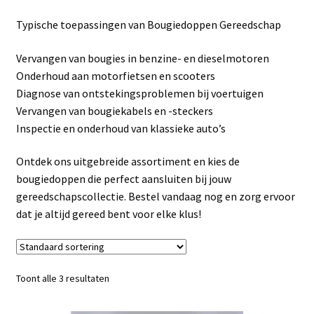
Linkpartners
Typische toepassingen van Bougiedoppen Gereedschap
My account
Vervangen van bougies in benzine- en dieselmotoren
Onderhoud aan motorfietsen en scooters
Over Ons
Diagnose van ontstekingsproblemen bij voertuigen
Vervangen van bougiekabels en -steckers
Overzicht
Inspectie en onderhoud van klassieke auto’s
Privacybeleid
Ontdek ons uitgebreide assortiment en kies de
bougiedoppen die perfect aansluiten bij jouw
gereedschapscollectie. Bestel vandaag nog en zorg ervoor
Retourbeleid
dat je altijd gereed bent voor elke klus!
Videos
Winkelwagen
Toont alle 3 resultaten