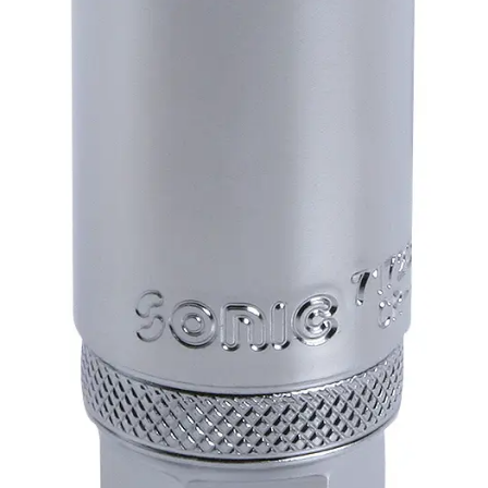
Linkpartners
My account
Over Ons
Overzicht
Privacybeleid
Retourbeleid
Videos
Winkelwagen