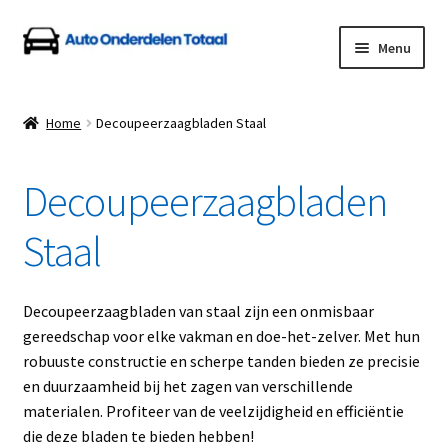
Ga
Ga
Menu
door
naar
naar
de
Home
navigatie
inhoud
Home
Decoupeerzaagbladen Staal
Algemene Voorwaarden
Decoupeerzaagbladen
Auto Onderdelen Shop
Staal
Betalen en Verzenden
Blog
Decoupeerzaagbladen van staal zijn een onmisbaar
gereedschap voor elke vakman en doe-het-zelver. Met hun
Contact
robuuste constructie en scherpe tanden bieden ze precisie
en duurzaamheid bij het zagen van verschillende
materialen. Profiteer van de veelzijdigheid en efficiëntie
Klantenservice
die deze bladen te bieden hebben!