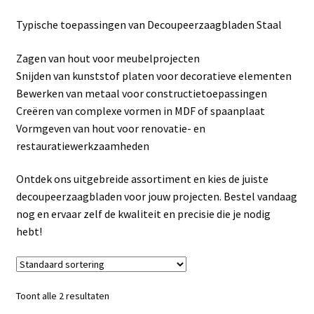
Linkpartners
Typische toepassingen van Decoupeerzaagbladen Staal
My account
Zagen van hout voor meubelprojecten
Snijden van kunststof platen voor decoratieve elementen
Over Ons
Bewerken van metaal voor constructietoepassingen
Creëren van complexe vormen in MDF of spaanplaat
Overzicht
Vormgeven van hout voor renovatie- en
restauratiewerkzaamheden
Privacybeleid
Ontdek ons uitgebreide assortiment en kies de juiste
decoupeerzaagbladen voor jouw projecten. Bestel vandaag
Retourbeleid
nog en ervaar zelf de kwaliteit en precisie die je nodig
hebt!
Videos
Winkelwagen
Toont alle 2 resultaten