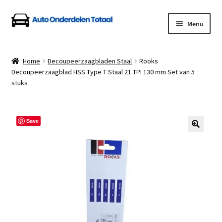
Ga
Ga
Menu
door
naar
naar
de
Home
navigatie
inhoud
Home
Decoupeerzaagbladen Staal
Rooks
Decoupeerzaagblad HSS Type T Staal 21 TPI 130 mm Set van 5
Algemene Voorwaarden
stuks
Auto Onderdelen Shop
Save
Betalen en Verzenden
Blog
Contact
Klantenservice