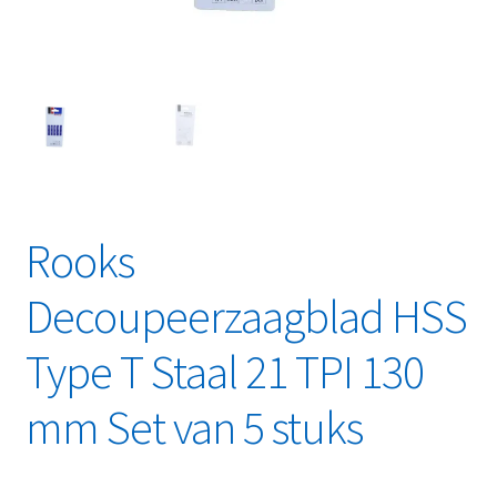
Linkpartners
My account
Over Ons
Overzicht
Rooks
Privacybeleid
Decoupeerzaagblad HSS
Retourbeleid
Type T Staal 21 TPI 130
Videos
mm Set van 5 stuks
Winkelwagen