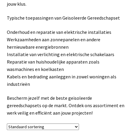
jouw klus.
Linkpartners
Typische toepassingen van Geïsoleerde Gereedschapset
My account
Onderhoud en reparatie van elektrische installaties
Over Ons
Werkzaamheden aan zonnepanelen en andere
hernieuwbare energiebronnen
Overzicht
Installatie van verlichting en elektrische schakelaars
Reparatie van huishoudelijke apparaten zoals
Privacybeleid
wasmachines en koelkasten
Kabels en bedrading aanleggen in zowel woningen als
industrieën
Retourbeleid
Bescherm jezelf met de beste geïsoleerde
Videos
gereedschapsets op de markt. Ontdek ons assortiment en
werk veilig en efficiënt aan jouw projecten!
Winkelwagen