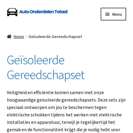
Ga
Ga
Menu
door
naar
naar
de
Home
navigatie
inhoud
Home
Geïsoleerde Gereedschapset
Algemene Voorwaarden
Geïsoleerde
Auto Onderdelen Shop
Gereedschapset
Betalen en Verzenden
Blog
Veiligheid en efficiëntie komen samen met onze
hoogwaardige geïsoleerde gereedschapsets. Deze sets zijn
Contact
speciaal ontworpen om jou te beschermen tegen
elektrische schokken tijdens het werken met elektrische
installaties en apparatuur, terwijl je tegelijkertijd het
Klantenservice
gemak en de functionaliteit krijgt die je nodig hebt voor