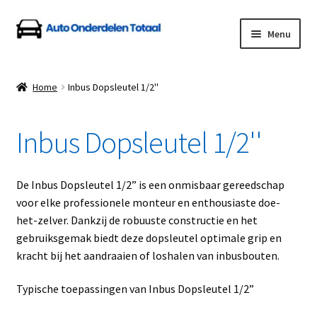
Ga
Ga
Menu
door
naar
naar
de
Home
navigatie
inhoud
Home
Inbus Dopsleutel 1/2''
Algemene Voorwaarden
Inbus Dopsleutel 1/2''
Auto Onderdelen Shop
Betalen en Verzenden
De Inbus Dopsleutel 1/2” is een onmisbaar gereedschap
voor elke professionele monteur en enthousiaste doe-
Blog
het-zelver. Dankzij de robuuste constructie en het
gebruiksgemak biedt deze dopsleutel optimale grip en
Contact
kracht bij het aandraaien of loshalen van inbusbouten.
Typische toepassingen van Inbus Dopsleutel 1/2”
Klantenservice