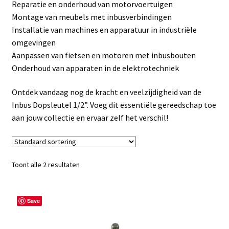
Reparatie en onderhoud van motorvoertuigen
Linkpartners
Montage van meubels met inbusverbindingen
Installatie van machines en apparatuur in industriële
My account
omgevingen
Aanpassen van fietsen en motoren met inbusbouten
Over Ons
Onderhoud van apparaten in de elektrotechniek
Overzicht
Ontdek vandaag nog de kracht en veelzijdigheid van de
Inbus Dopsleutel 1/2”. Voeg dit essentiële gereedschap toe
Privacybeleid
aan jouw collectie en ervaar zelf het verschil!
Retourbeleid
Toont alle 2 resultaten
Videos
Winkelwagen
Save