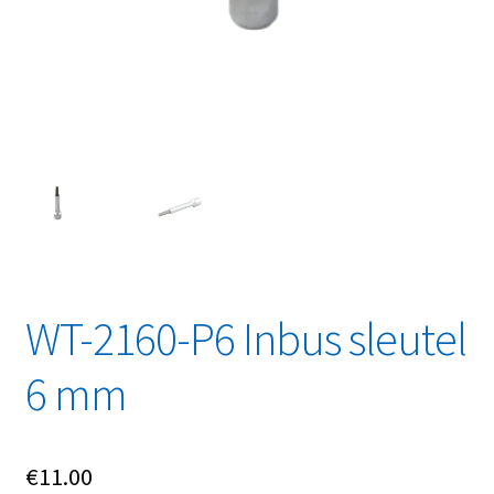
Linkpartners
My account
Over Ons
Overzicht
Privacybeleid
Retourbeleid
WT-2160-P6 Inbus sleutel
Videos
6 mm
Winkelwagen
€
11.00