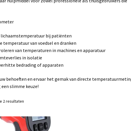
ar hulpmiddel voor zowel professionele als thuisgebruikers die
mometer
 lichaamstemperatuur bij patiënten
 de temperatuur van voedsel en dranken
ntroleren van temperaturen in machines en apparatuur
teverlies in isolatie
verhitte bedrading of apparaten
ouw behoeften en ervaar het gemak van directe temperatuurmetin
g een slimme keuze!
le 2 resultaten