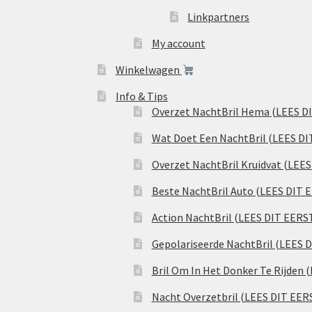
Linkpartners
My account
Winkelwagen
Info & Tips
Overzet NachtBril Hema (LEES D
Wat Doet Een NachtBril (LEES DI
Overzet NachtBril Kruidvat (LEE
Beste NachtBril Auto (LEES DIT 
Action NachtBril (LEES DIT EERS
Gepolariseerde NachtBril (LEES 
Bril Om In Het Donker Te Rijden 
Nacht Overzetbril (LEES DIT EER