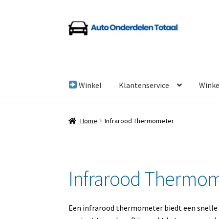
Ga
Ga
door
naar
naar
de
navigatie
inhoud
Winkel
Klantenservice
Wink
Home
Algemene Voorwaarden
Auto Onderde
Home
Infrarood Thermometer
Linkpartners
My account
Over Ons
Overzicht
Infrarood Thermo
Een infrarood thermometer biedt een snelle