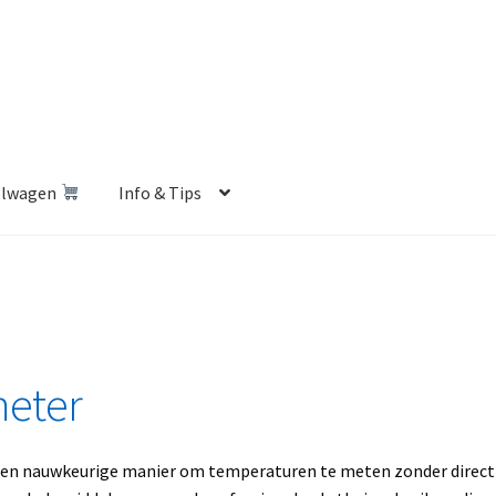
elwagen
Info & Tips
len Shop
Betalen en Verzenden
Blog
Contact
Klantenservice
Privacybeleid
Retourbeleid
Videos
Winkelwagen
meter
 en nauwkeurige manier om temperaturen te meten zonder direct