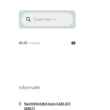
Producten
zoeken
€
0.00
0 items
Informatie
Nachtblind Bril Auto (LEES DIT
EERST)