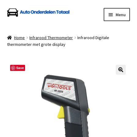
Ga
Ga
Menu
door
naar
naar
de
Home
navigatie
inhoud
Home
Infrarood Thermometer
Infrarood Digitale
thermometer met grote display
Algemene Voorwaarden
Auto Onderdelen Shop
Save
Betalen en Verzenden
Blog
Contact
Klantenservice