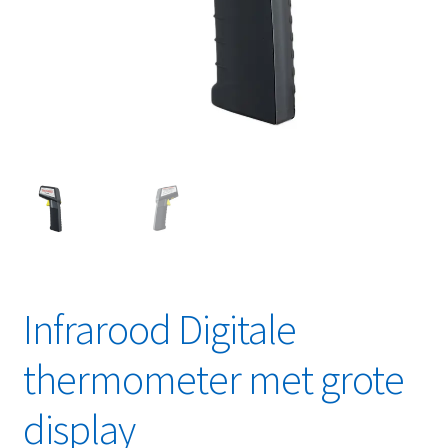
Linkpartners
My account
Over Ons
Overzicht
Privacybeleid
Retourbeleid
Infrarood Digitale
Videos
thermometer met grote
Winkelwagen
display