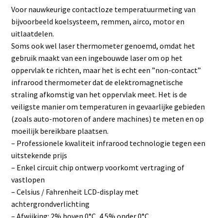
Voor nauwkeurige contactloze temperatuurmeting van
bijvoorbeeld koelsysteem, remmen, airco, motor en
uitlaatdelen.
Soms ook wel laser thermometer genoemd, omdat het
gebruik maakt van een ingebouwde laser om op het
oppervlak te richten, maar het is echt een ”non-contact”
infrarood thermometer dat de elektromagnetische
straling afkomstig van het oppervlak meet. Het is de
veiligste manier om temperaturen in gevaarlijke gebieden
(zoals auto-motoren of andere machines) te meten en op
moeilijk bereikbare plaatsen.
– Professionele kwaliteit infrarood technologie tegen een
uitstekende prijs
– Enkel circuit chip ontwerp voorkomt vertraging of
vastlopen
– Celsius / Fahrenheit LCD-display met
achtergrondverlichting
– Afwijking: 2% boven 0°C, 4.5% onder 0°C