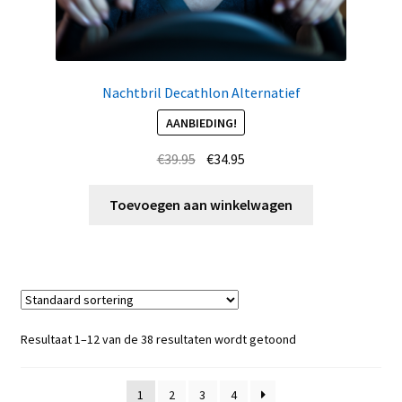
Nachtbril Decathlon Alternatief
AANBIEDING!
Oorspronkelijke
Huidige
€
39.95
€
34.95
prijs
prijs
was:
is:
Toevoegen aan winkelwagen
€39.95.
€34.95.
Resultaat 1–12 van de 38 resultaten wordt getoond
1
2
3
4