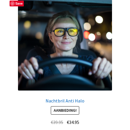
Save
Nachtbril Anti Halo
AANBIEDING!
Oorspronkelijke
Huidige
€
39.95
€
34.95
prijs
prijs