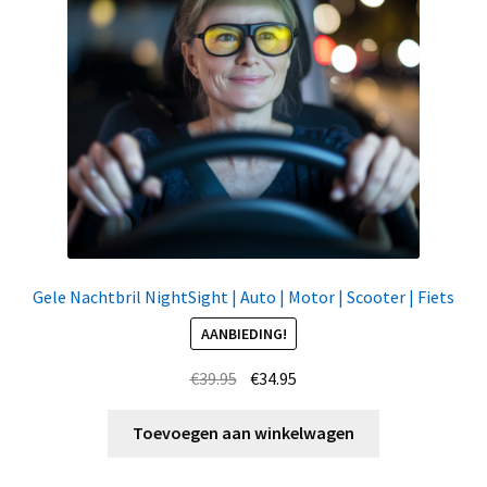
Gele Nachtbril NightSight | Auto | Motor | Scooter | Fiets
AANBIEDING!
Oorspronkelijke
Huidige
€
39.95
€
34.95
prijs
prijs
was:
is:
Toevoegen aan winkelwagen
€39.95.
€34.95.