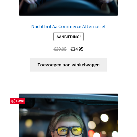
Nachtbril Aa Commerce Alternatief
AANBIEDING!
Oorspronkelijke
Huidige
€
39.95
€
34.95
prijs
prijs
was:
is:
Toevoegen aan winkelwagen
€39.95.
€34.95.
Save