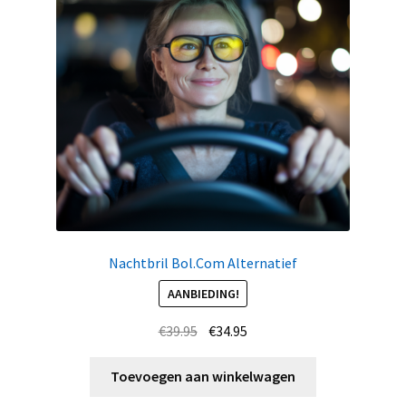
Nachtbril Bol.Com Alternatief
AANBIEDING!
Oorspronkelijke
Huidige
€
39.95
€
34.95
prijs
prijs
was:
is:
Toevoegen aan winkelwagen
€39.95.
€34.95.