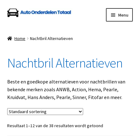
Ga
Ga
Menu
door
naar
naar
de
Home
navigatie
inhoud
Home
Nachtbril Alternatieven
Algemene Voorwaarden
Nachtbril Alternatieven
Auto Onderdelen Shop
Betalen en Verzenden
Beste en goedkope alternatieven voor nachtbrillen van
bekende merken zoals ANWB, Action, Hema, Pearle,
Blog
Kruidvat, Hans Anders, Pearle, Sinner, Fitofar en meer.
Contact
Resultaat 1–12 van de 38 resultaten wordt getoond
Klantenservice