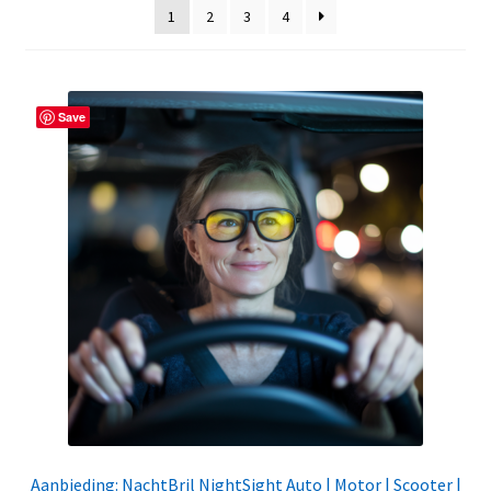
1
2
3
4
Linkpartners
My account
Save
Over Ons
Overzicht
Privacybeleid
Retourbeleid
Videos
Winkelwagen
Aanbieding: NachtBril NightSight Auto | Motor | Scooter |