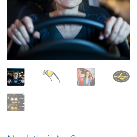
Linkpartners
My account
Over Ons
Overzicht
Privacybeleid
Retourbeleid
Videos
Winkelwagen