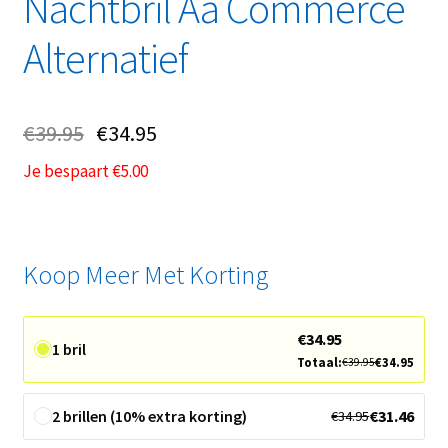
Nachtbril Aa Commerce
Alternatief
€
39.95
€
34.95
Je bespaart
€
5.00
Koop Meer Met Korting
€
34.95
1 bril
Totaal:
€
34.95
€
39.95
2 brillen (10% extra korting)
€
31.46
€
34.95