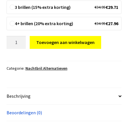
3 brillen (15% extra korting)
€
29.71
€
34.95
4+ brillen (20% extra korting)
€
27.96
€
34.95
Nachtbril
Toevoegen aan winkelwagen
Aa
Commerce
Alternatief
aantal
Categorie:
Nachtbril Alternatieven
Beschrijving
Beoordelingen (0)