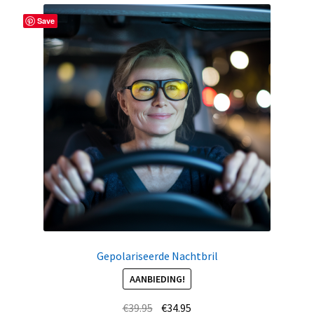
Save
Gepolariseerde Nachtbril
AANBIEDING!
Oorspronkelijke
Huidige
€
39.95
€
34.95