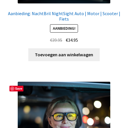
Aanbieding: NachtBril NightSight Auto | Motor | Scooter |
Fiets
AANBIEDING!
Oorspronkelijke
Huidige
€
39.95
€
34.95
prijs
prijs
was:
is:
Toevoegen aan winkelwagen
€39.95.
€34.95.
Save