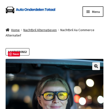
Ga
Ga
Menu
door
naar
naar
de
Home
navigatie
inhoud
Home
Nachtbril Alternatieven
Nachtbril Aa Commerce
Alternatief
Algemene Voorwaarden
Auto Onderdelen Shop
AANBIEDING!
Save
Betalen en Verzenden
Blog
Contact
Klantenservice