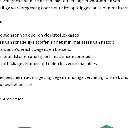
n veiligheidsplan. Ze helpen niet alleen bij het voorkomen van
eilige werkomgeving door het risico op slipgevaar te minimaliser
en
opvangen van olie- en vloeistoflekkages.
n van schadelijke stoffen en het minimaliseren van risico’s.
als auto’s, vrachtwagens en botsers.
n brandstof en olie tijdens machineonderhoud.
stoflekkages kunnen optreden bij zware machines.
 en bescherm uw omgeving tegen onnodige vervuiling. Ontdek on
oor uw behoeften!
le 4 resultaten