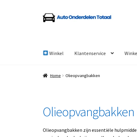
Ga
Ga
door
naar
naar
de
navigatie
inhoud
Winkel
Klantenservice
Wink
Home
Algemene Voorwaarden
Auto Onderde
Home
Olieopvangbakken
Linkpartners
My account
Over Ons
Overzicht
Olieopvangbakken
Olieopvangbakken zijn essentiële hulpmiddel