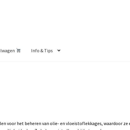
elwagen
Info & Tips
len Shop
Betalen en Verzenden
Blog
Contact
Klantenservice
Privacybeleid
Retourbeleid
Videos
Winkelwagen
en voor het beheren van olie- en vloeistoflekkages, waardoor ze 