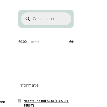
Producten
zoeken
€
0.00
0 items
Informatie
Nachtblind Bril Auto (LEES DIT
een
EERST)