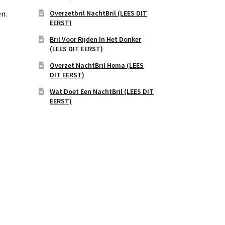
Overzetbril NachtBril (LEES DIT
en.
EERST)
Bril Voor Rijden In Het Donker
(LEES DIT EERST)
Overzet NachtBril Hema (LEES
DIT EERST)
Wat Doet Een NachtBril (LEES DIT
EERST)
s