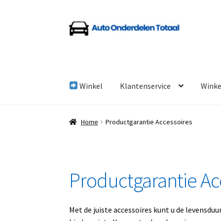
Ga
Ga
door
naar
naar
de
navigatie
inhoud
Winkel
Klantenservice
Wink
Home
Algemene Voorwaarden
Auto Onderde
Home
Productgarantie Accessoires
Linkpartners
My account
Over Ons
Overzicht
Productgarantie Ac
Met de juiste accessoires kunt u de levensdu