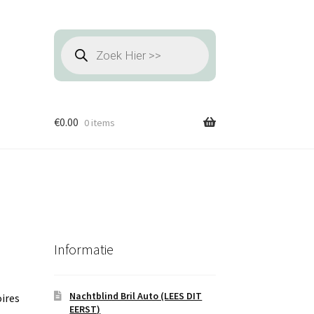
Producten
zoeken
€
0.00
0 items
Informatie
Nachtblind Bril Auto (LEES DIT
oires
EERST)