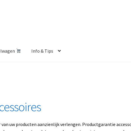
elwagen
Info & Tips
len Shop
Betalen en Verzenden
Blog
Contact
Klantenservice
Privacybeleid
Retourbeleid
Videos
Winkelwagen
cessoires
ur van uw producten aanzienlijk verlengen. Productgarantie access