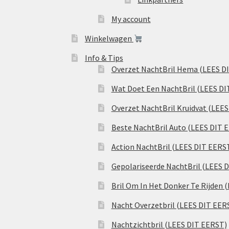
My account
Winkelwagen
Info & Tips
Overzet NachtBril Hema (LEES D
Wat Doet Een NachtBril (LEES DI
Overzet NachtBril Kruidvat (LEE
Beste NachtBril Auto (LEES DIT 
Action NachtBril (LEES DIT EERS
Gepolariseerde NachtBril (LEES 
Bril Om In Het Donker Te Rijden 
Nacht Overzetbril (LEES DIT EER
Nachtzichtbril (LEES DIT EERST)