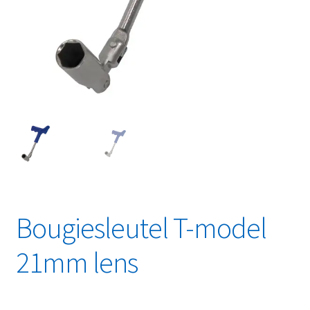
Linkpartners
My account
Over Ons
Overzicht
Privacybeleid
Retourbeleid
Bougiesleutel T-model
Videos
21mm lens
Winkelwagen