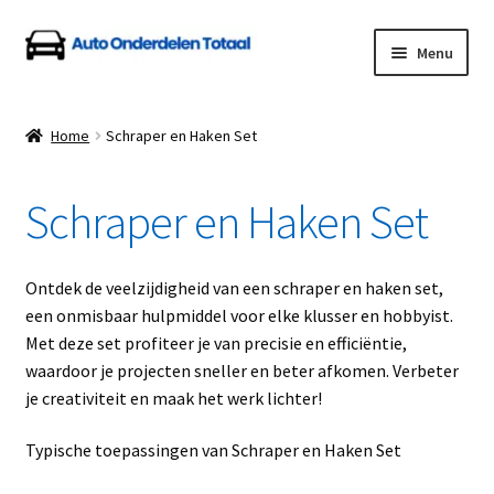
Ga
Ga
Menu
door
naar
naar
de
Home
navigatie
inhoud
Home
Schraper en Haken Set
Algemene Voorwaarden
Schraper en Haken Set
Auto Onderdelen Shop
Betalen en Verzenden
Ontdek de veelzijdigheid van een schraper en haken set,
een onmisbaar hulpmiddel voor elke klusser en hobbyist.
Blog
Met deze set profiteer je van precisie en efficiëntie,
waardoor je projecten sneller en beter afkomen. Verbeter
Contact
je creativiteit en maak het werk lichter!
Typische toepassingen van Schraper en Haken Set
Klantenservice