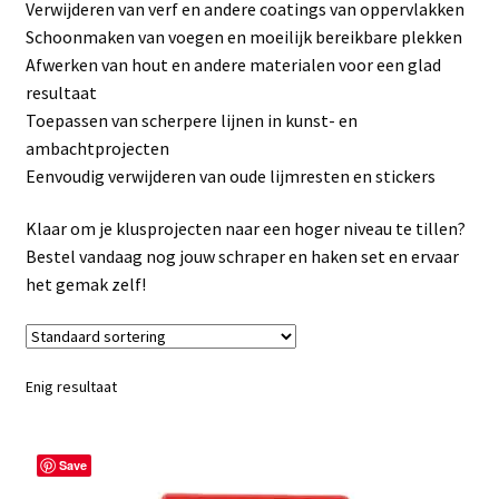
Verwijderen van verf en andere coatings van oppervlakken
Linkpartners
Schoonmaken van voegen en moeilijk bereikbare plekken
Afwerken van hout en andere materialen voor een glad
My account
resultaat
Toepassen van scherpere lijnen in kunst- en
Over Ons
ambachtprojecten
Eenvoudig verwijderen van oude lijmresten en stickers
Overzicht
Klaar om je klusprojecten naar een hoger niveau te tillen?
Privacybeleid
Bestel vandaag nog jouw schraper en haken set en ervaar
het gemak zelf!
Retourbeleid
Videos
Enig resultaat
Winkelwagen
Save