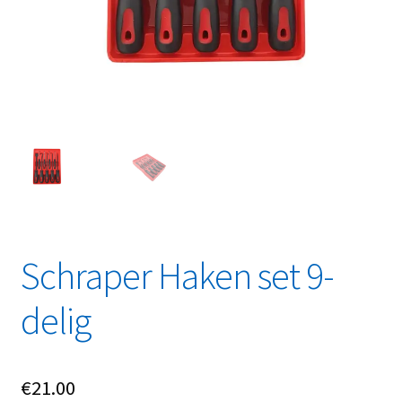
Linkpartners
My account
Over Ons
Overzicht
Privacybeleid
Retourbeleid
Schraper Haken set 9-
Videos
delig
Winkelwagen
€
21.00