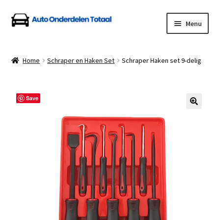
Ga
Ga
Menu
door
naar
naar
de
Home
navigatie
inhoud
Home
Schraper en Haken Set
Schraper Haken set 9-delig
Algemene Voorwaarden
Auto Onderdelen Shop
Save
Betalen en Verzenden
Blog
Contact
Klantenservice