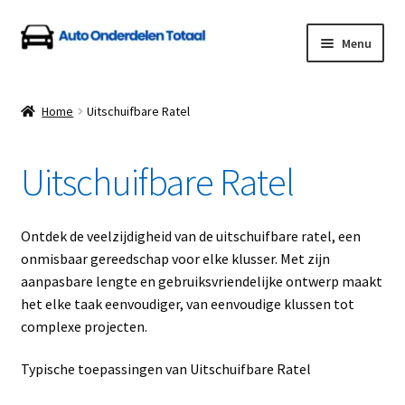
Ga
Ga
Menu
door
naar
naar
de
Home
navigatie
inhoud
Home
Uitschuifbare Ratel
Algemene Voorwaarden
Uitschuifbare Ratel
Auto Onderdelen Shop
Betalen en Verzenden
Ontdek de veelzijdigheid van de uitschuifbare ratel, een
onmisbaar gereedschap voor elke klusser. Met zijn
Blog
aanpasbare lengte en gebruiksvriendelijke ontwerp maakt
het elke taak eenvoudiger, van eenvoudige klussen tot
Contact
complexe projecten.
Typische toepassingen van Uitschuifbare Ratel
Klantenservice