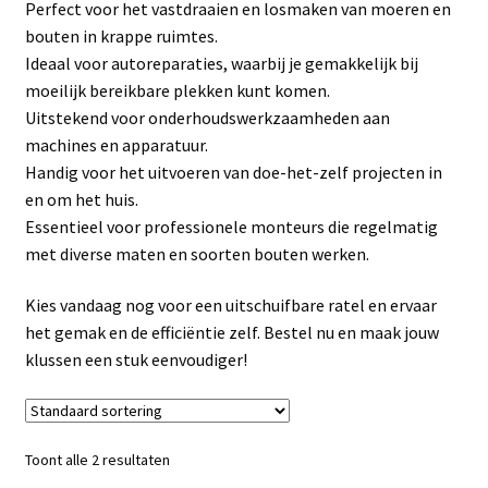
Perfect voor het vastdraaien en losmaken van moeren en
Linkpartners
bouten in krappe ruimtes.
Ideaal voor autoreparaties, waarbij je gemakkelijk bij
My account
moeilijk bereikbare plekken kunt komen.
Uitstekend voor onderhoudswerkzaamheden aan
Over Ons
machines en apparatuur.
Handig voor het uitvoeren van doe-het-zelf projecten in
Overzicht
en om het huis.
Essentieel voor professionele monteurs die regelmatig
Privacybeleid
met diverse maten en soorten bouten werken.
Kies vandaag nog voor een uitschuifbare ratel en ervaar
Retourbeleid
het gemak en de efficiëntie zelf. Bestel nu en maak jouw
klussen een stuk eenvoudiger!
Videos
Winkelwagen
Toont alle 2 resultaten