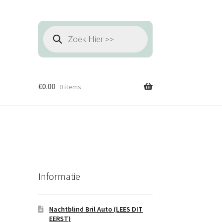
Producten
zoeken
€
0.00
0 items
Informatie
Nachtblind Bril Auto (LEES DIT
EERST)