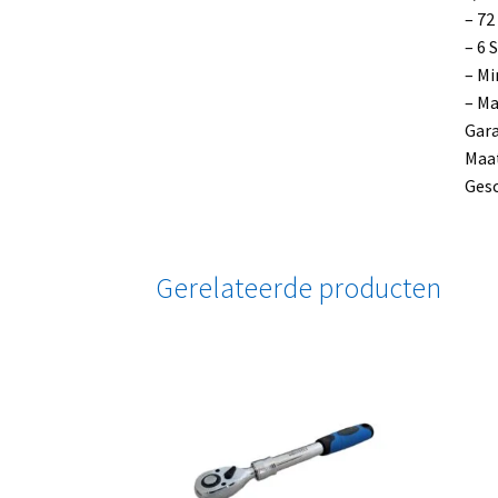
– 72
– 6 
– Mi
– Ma
Gara
Maat
Gesc
Gerelateerde producten