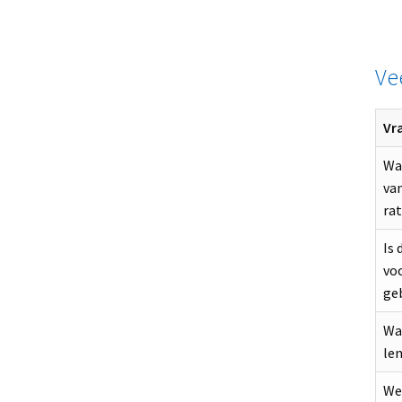
Ve
Vr
Wat
va
rat
Is 
vo
ge
Wa
len
Wel