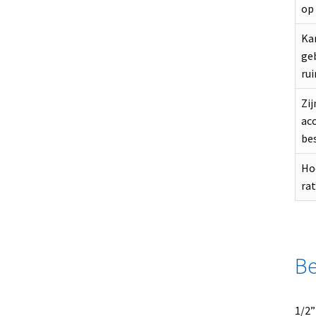
op 
Kan
ge
ru
Zij
acc
be
Ho
rat
Be
1/2”