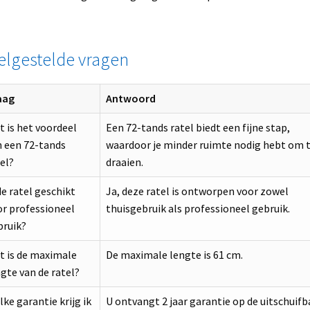
elgestelde vragen
aag
Antwoord
 is het voordeel
Een 72-tands ratel biedt een fijne stap,
n een 72-tands
waardoor je minder ruimte nodig hebt om 
el?
draaien.
de ratel geschikt
Ja, deze ratel is ontworpen voor zowel
or professioneel
thuisgebruik als professioneel gebruik.
bruik?
t is de maximale
De maximale lengte is 61 cm.
gte van de ratel?
ke garantie krijg ik
U ontvangt 2 jaar garantie op de uitschuifb