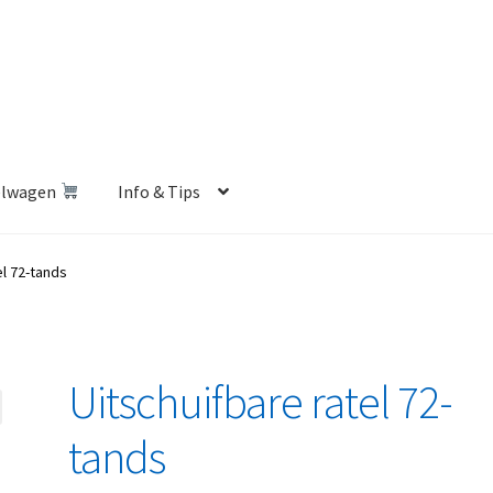
elwagen
Info & Tips
len Shop
Betalen en Verzenden
Blog
Contact
Klantenservice
el 72-tands
Privacybeleid
Retourbeleid
Videos
Winkelwagen
Uitschuifbare ratel 72-
tands