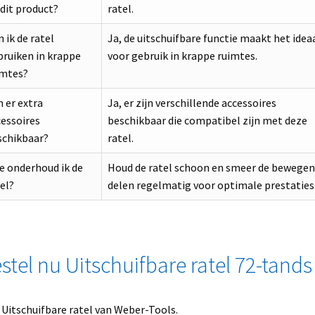
dit product?
ratel.
 ik de ratel
Ja, de uitschuifbare functie maakt het idea
bruiken in krappe
voor gebruik in krappe ruimtes.
imtes?
n er extra
Ja, er zijn verschillende accessoires
essoires
beschikbaar die compatibel zijn met deze
schikbaar?
ratel.
e onderhoud ik de
Houd de ratel schoon en smeer de bewege
el?
delen regelmatig voor optimale prestaties
stel nu Uitschuifbare ratel 72-tands
 Uitschuifbare ratel van Weber-Tools.