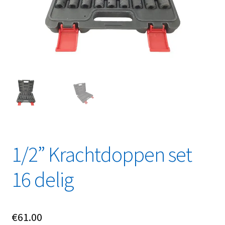
Linkpartners
My account
Over Ons
Overzicht
Privacybeleid
Retourbeleid
1/2” Krachtdoppen set
Videos
16 delig
Winkelwagen
€
61.00