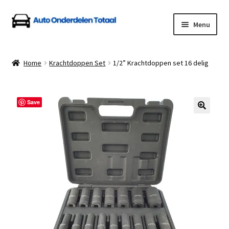
Ga
Ga
Menu
door
naar
naar
de
Home
navigatie
inhoud
Home
Krachtdoppen Set
1/2” Krachtdoppen set 16 delig
Algemene Voorwaarden
Auto Onderdelen Shop
Save
Betalen en Verzenden
Blog
Contact
Klantenservice