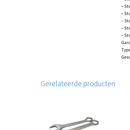
– St
– St
– St
– St
– St
Gara
Type
Gesc
Gerelateerde producten