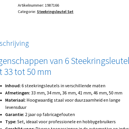
Artikelnummer:
1987166
Categorie:
Steekringsleutel Set
schrijving
genschappen van 6 Steekringsleute
t 33 tot 50 mm
Inhoud:
6 steekringsleutels in verschillende maten
Afmetingen:
33 mm, 34 mm, 36 mm, 41 mm, 46 mm, 50 mm
Materiaal:
Hoogwaardig staal voor duurzaamheid en lange
levensduur
Garantie:
2 jaar op fabricagefouten
Type:
Set, ideaal voor professionele en hobbygebruikers
Geschikt voor:
Diverse toepassingen in de automotive en indus