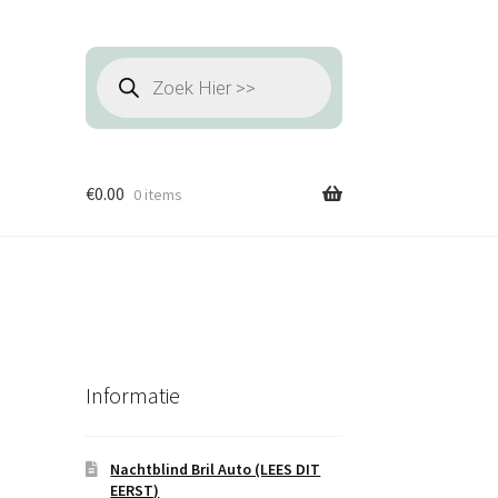
Producten
zoeken
€
0.00
0 items
Informatie
Nachtblind Bril Auto (LEES DIT
EERST)