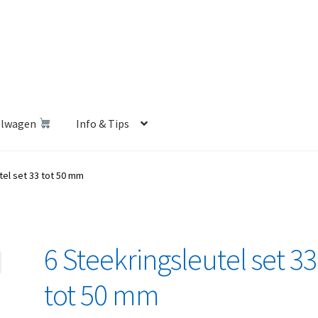
elwagen
Info & Tips
len Shop
Betalen en Verzenden
Blog
Contact
Klantenservice
tel set 33 tot 50 mm
Privacybeleid
Retourbeleid
Videos
Winkelwagen
6 Steekringsleutel set 33
tot 50 mm