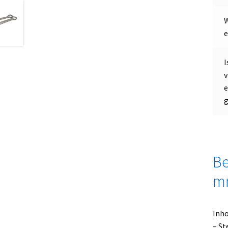
W
e
I
v
e
Be
m
Inho
– St