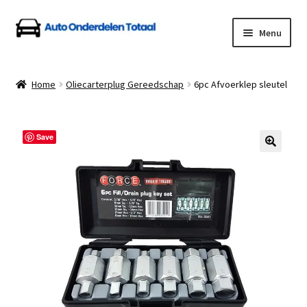
Ga
Ga
Menu
door
naar
naar
de
Home
navigatie
inhoud
Home
Oliecarterplug Gereedschap
6pc Afvoerklep sleutel
Algemene Voorwaarden
Auto Onderdelen Shop
Save
Betalen en Verzenden
Blog
Contact
Klantenservice