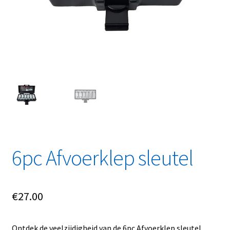
Linkpartners
My account
Over Ons
Overzicht
Privacybeleid
Retourbeleid
6pc Afvoerklep sleutel
Videos
€
27.00
Winkelwagen
Ontdek de veelzijdigheid van de 6pc Afvoerklep sleutel,