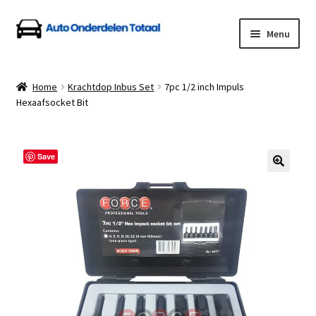
Ga
Ga
Menu
door
naar
naar
de
Home
navigatie
inhoud
Home
Krachtdop Inbus Set
7pc 1/2 inch Impuls
Hexaafsocket Bit
Algemene Voorwaarden
Auto Onderdelen Shop
Save
Betalen en Verzenden
Blog
Contact
Klantenservice