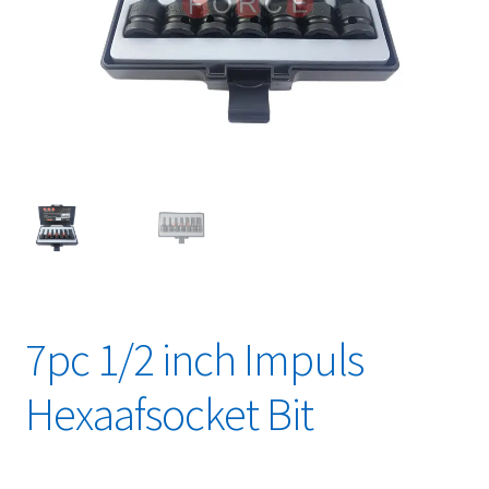
Linkpartners
My account
Over Ons
Overzicht
Privacybeleid
Retourbeleid
7pc 1/2 inch Impuls
Videos
Hexaafsocket Bit
Winkelwagen