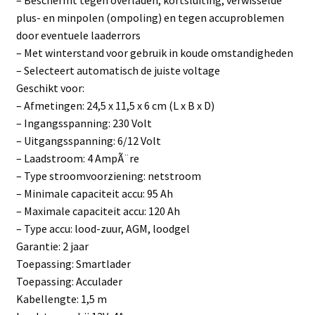
– Beschermt tegen overladen, kortsluiting, verwisselde
plus- en minpolen (ompoling) en tegen accuproblemen
door eventuele laaderrors
– Met winterstand voor gebruik in koude omstandigheden
– Selecteert automatisch de juiste voltage
Geschikt voor:
– Afmetingen: 24,5 x 11,5 x 6 cm (L x B x D)
– Ingangsspanning: 230 Volt
– Uitgangsspanning: 6/12 Volt
– Laadstroom: 4 AmpÃ¨re
– Type stroomvoorziening: netstroom
– Minimale capaciteit accu: 95 Ah
– Maximale capaciteit accu: 120 Ah
– Type accu: lood-zuur, AGM, loodgel
Garantie: 2 jaar
Toepassing: Smartlader
Toepassing: Acculader
Kabellengte: 1,5 m