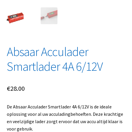
Linkpartners
My account
Over Ons
Absaar Acculader
Overzicht
Smartlader 4A 6/12V
Privacybeleid
Retourbeleid
€
28.00
Videos
De Absaar Acculader Smartlader 4A 6/12V is de ideale
oplossing voor al uw acculadingbehoeften. Deze krachtige
Winkelwagen
en veelzijdige lader zorgt ervoor dat uw accu altijd klaar is
voor gebruik.