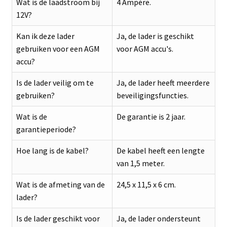
Wat is de laadstroom bij
4 Ampère.
12V?
Kan ik deze lader
Ja, de lader is geschikt
gebruiken voor een AGM
voor AGM accu's.
accu?
Is de lader veilig om te
Ja, de lader heeft meerdere
gebruiken?
beveiligingsfuncties.
Wat is de
De garantie is 2 jaar.
garantieperiode?
Hoe lang is de kabel?
De kabel heeft een lengte
van 1,5 meter.
Wat is de afmeting van de
24,5 x 11,5 x 6 cm.
lader?
Is de lader geschikt voor
Ja, de lader ondersteunt