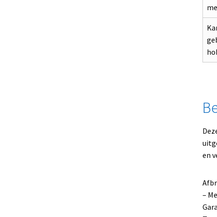
me
Ka
ge
ho
Be
Deze
uitg
en v
Afbr
– Me
Gara