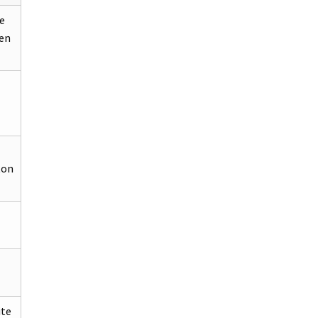
e
 en
ton
ite