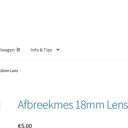
elwagen
Info & Tips
len Shop
Betalen en Verzenden
Blog
Contact
Klantenservice
18mm Lens
Privacybeleid
Retourbeleid
Videos
Winkelwagen
Afbreekmes 18mm Lens
€
5.00