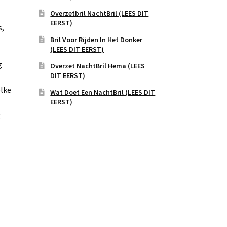
Overzetbril NachtBril (LEES DIT
EERST)
s,
Bril Voor Rijden In Het Donker
(LEES DIT EERST)
g
Overzet NachtBril Hema (LEES
DIT EERST)
elke
Wat Doet Een NachtBril (LEES DIT
EERST)
g