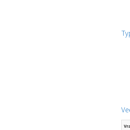
Ty
Ve
Vr