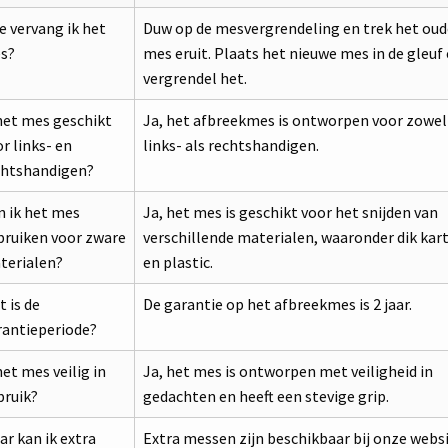
 vervang ik het
Duw op de mesvergrendeling en trek het oud
s?
mes eruit. Plaats het nieuwe mes in de gleuf
vergrendel het.
het mes geschikt
Ja, het afbreekmes is ontworpen voor zowel
r links- en
links- als rechtshandigen.
chtshandigen?
n ik het mes
Ja, het mes is geschikt voor het snijden van
bruiken voor zware
verschillende materialen, waaronder dik kar
terialen?
en plastic.
 is de
De garantie op het afbreekmes is 2 jaar.
rantieperiode?
het mes veilig in
Ja, het mes is ontworpen met veiligheid in
bruik?
gedachten en heeft een stevige grip.
r kan ik extra
Extra messen zijn beschikbaar bij onze webs