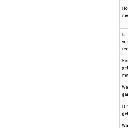
Hoe
me
Is 
voo
re
Ka
ge
ma
Wat
ga
Is 
ge
Waa