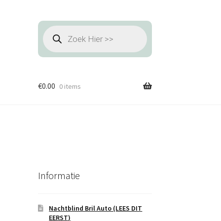
Producten
zoeken
€
0.00
0 items
Informatie
Nachtblind Bril Auto (LEES DIT
EERST)