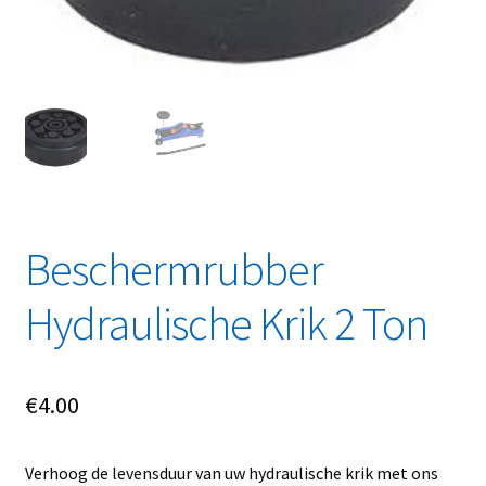
Linkpartners
My account
Over Ons
Overzicht
Privacybeleid
Beschermrubber
Hydraulische Krik 2 Ton
Retourbeleid
Videos
€
4.00
Winkelwagen
Verhoog de levensduur van uw hydraulische krik met ons