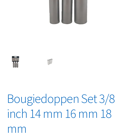
Linkpartners
My account
Over Ons
Overzicht
Privacybeleid
Retourbeleid
Bougiedoppen Set 3/8
Videos
inch 14 mm 16 mm 18
Winkelwagen
mm