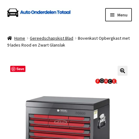
Ga
Ga
Menu
door
naar
naar
de
Home
navigatie
inhoud
Home
Gereedschapskist Blad
Bovenkast Opbergkast met
9 lades Rood en Zwart Glanslak
Algemene Voorwaarden
Auto Onderdelen Shop
Save
Betalen en Verzenden
Blog
Contact
Klantenservice