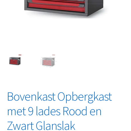
Linkpartners
My account
Over Ons
Overzicht
Privacybeleid
Retourbeleid
Bovenkast Opbergkast
Videos
met 9 lades Rood en
Winkelwagen
Zwart Glanslak