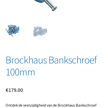
Linkpartners
My account
Over Ons
Overzicht
Privacybeleid
Brockhaus Bankschroef
100mm
Retourbeleid
Videos
€
179.00
Winkelwagen
Ontdek de veelzijdigheid van de Brockhaus Bankschroef