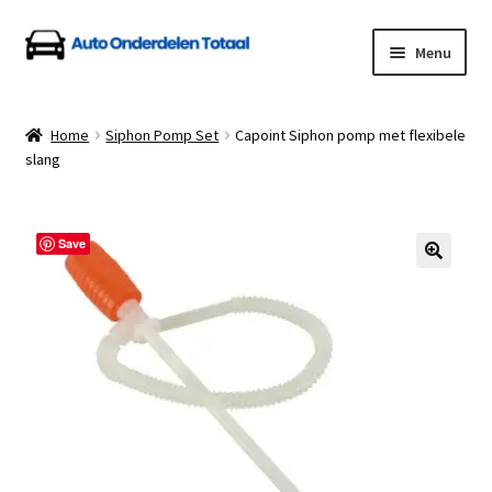
Ga
Ga
Menu
door
naar
naar
de
Home
navigatie
inhoud
Home
Siphon Pomp Set
Capoint Siphon pomp met flexibele
slang
Algemene Voorwaarden
Auto Onderdelen Shop
Save
Betalen en Verzenden
Blog
Contact
Klantenservice