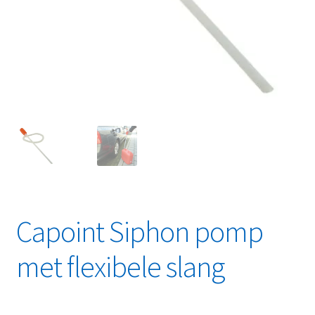
Linkpartners
My account
Over Ons
Overzicht
Privacybeleid
Retourbeleid
Capoint Siphon pomp
Videos
met flexibele slang
Winkelwagen