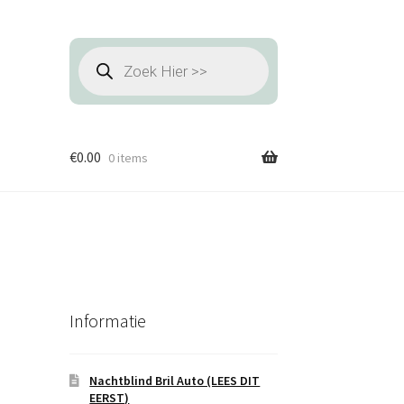
Producten
zoeken
€
0.00
0 items
Informatie
Nachtblind Bril Auto (LEES DIT
EERST)