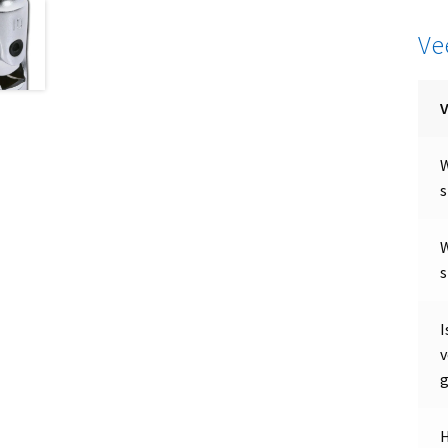
Ve
W
s
W
s
I
v
g
H