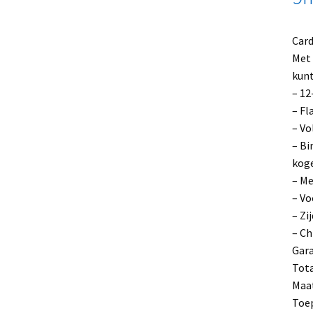
Car
Met 
kunt
– 12
– Fl
– Vo
– Bi
koge
– Me
– Vo
– Zi
– C
Gara
Tota
Maat
Toep