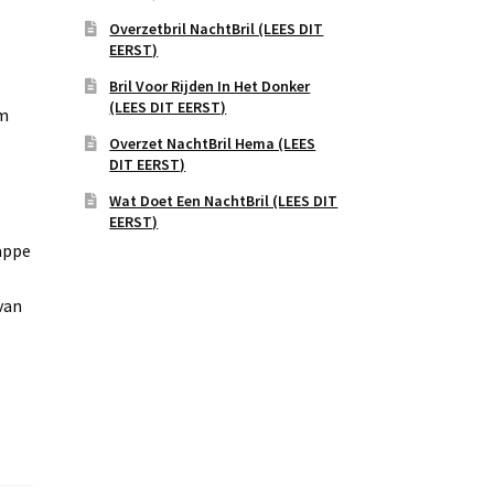
Overzetbril NachtBril (LEES DIT
EERST)
Bril Voor Rijden In Het Donker
(LEES DIT EERST)
mm
Overzet NachtBril Hema (LEES
DIT EERST)
Wat Doet Een NachtBril (LEES DIT
EERST)
appe
van