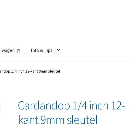
elwagen
Info & Tips
len Shop
Betalen en Verzenden
Blog
Contact
Klantenservice
andop 1/4 inch 12-kant 9mm sleutel
Privacybeleid
Retourbeleid
Videos
Winkelwagen
Cardandop 1/4 inch 12-
kant 9mm sleutel