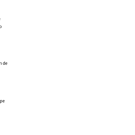
e
o
n de
ppe