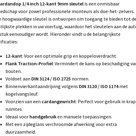
ardandop 1/4 inch 12-kant 9mm sleutel
is een onmisbaar
edschap voor zowel professionele monteurs als doe-het-zelvers.
 hoogwaardige sleutel is ontworpen om toegang te bieden tot d
lijkste plekken in uw voertuig, waardoor het sleutelen aan de aut
stuk eenvoudiger wordt. Hieronder vindt u de belangrijkste
ificaties:
12-kant
: Voor een optimale grip en koppeloverdracht.
Flank Traction-Profiel
: Vermindert de kans op beschadiging va
bouten.
Voldoet aan
DIN 3124 / ISO 2725
normen.
Binnenvierkantaandrijving volgens
DIN 3120 / ISO 1174
met
kogelvangsleuf.
Voorzien van een
cardangewricht
: Perfect voor gebruik in kra
ruimtes.
Ideaal voor
handgebruik
en manuele toepassingen.
Met een zijdeglans verchroomde afwerking voor extra
duurzaamheid.