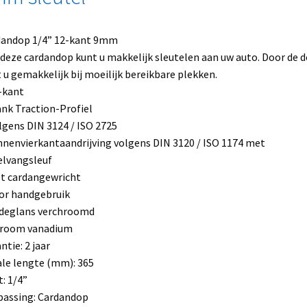
dandop 1/4” 12-kant 9mm
deze cardandop kunt u makkelijk sleutelen aan uw auto. Door de 
 u gemakkelijk bij moeilijk bereikbare plekken.
-kant
ank Traction-Profiel
lgens DIN 3124 / ISO 2725
nnenvierkantaandrijving volgens DIN 3120 / ISO 1174 met
lvangsleuf
t cardangewricht
or handgebruik
jdeglans verchroomd
hroom vanadium
ntie: 2 jaar
le lengte (mm): 365
: 1/4”
assing: Cardandop