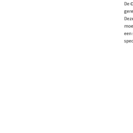
De
C
gere
Deze
moei
een 
spec