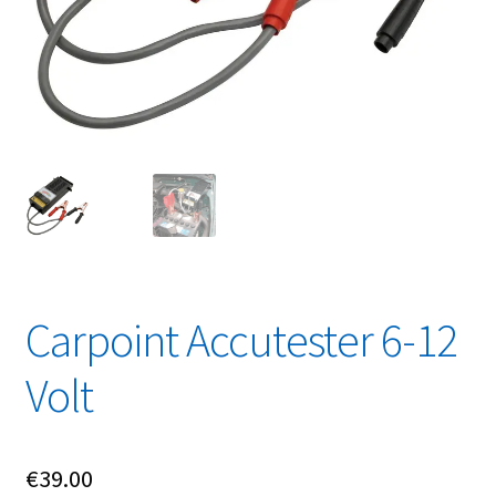
Linkpartners
My account
Over Ons
Overzicht
Privacybeleid
Retourbeleid
Carpoint Accutester 6-12
Videos
Volt
Winkelwagen
€
39.00