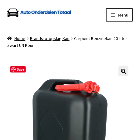
Ga
Ga
Menu
door
naar
naar
de
Home
navigatie
inhoud
Home
Brandstofopslag Kan
Carpoint Benzinekan 20 Liter
Zwart UN Keur
Algemene Voorwaarden
Auto Onderdelen Shop
Save
Betalen en Verzenden
Blog
Contact
Klantenservice