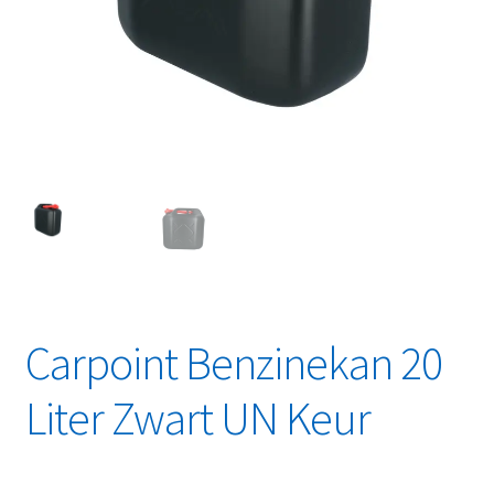
Linkpartners
My account
Over Ons
Overzicht
Privacybeleid
Retourbeleid
Carpoint Benzinekan 20
Videos
Liter Zwart UN Keur
Winkelwagen