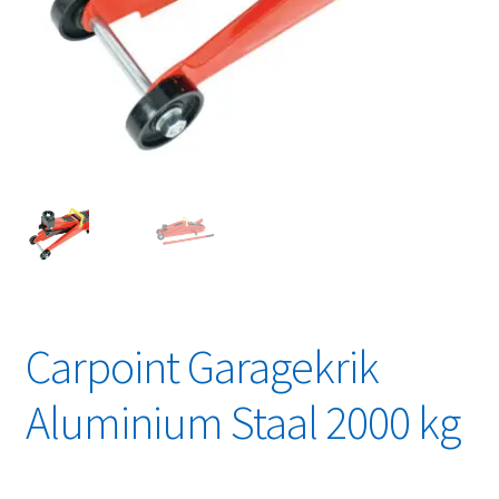
Linkpartners
My account
Over Ons
Overzicht
Privacybeleid
Retourbeleid
Carpoint Garagekrik
Videos
Aluminium Staal 2000 kg
Winkelwagen