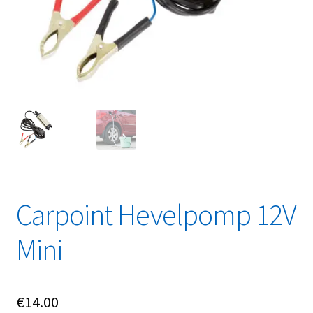
Linkpartners
My account
Over Ons
Overzicht
Privacybeleid
Retourbeleid
Carpoint Hevelpomp 12V
Videos
Mini
Winkelwagen
€
14.00