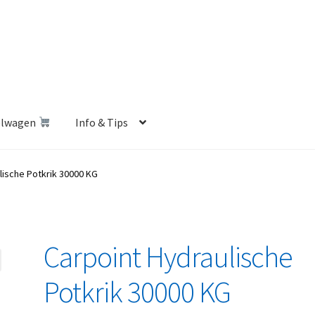
elwagen
Info & Tips
len Shop
Betalen en Verzenden
Blog
Contact
Klantenservice
lische Potkrik 30000 KG
Privacybeleid
Retourbeleid
Videos
Winkelwagen
Carpoint Hydraulische
Potkrik 30000 KG