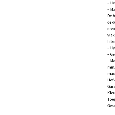
– H
– M
De h
de d
ervo
vlak
lift
– Hy
– Ge
– Ma
min
max
Hef
Gara
Kleu
Toep
Gesc