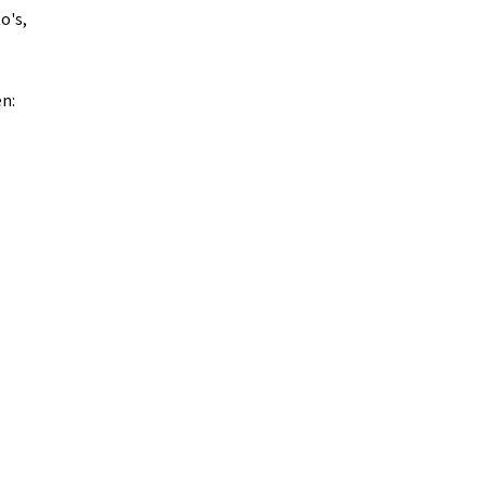
o's,
n: