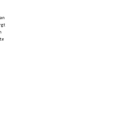
van
rgt
n
te