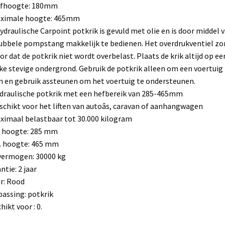
efhoogte: 180mm
aximale hoogte: 465mm
ydraulische Carpoint potkrik is gevuld met olie en is door middel 
ubbele pompstang makkelijk te bedienen. Het overdrukventiel zo
or dat de potkrik niet wordt overbelast. Plaats de krik altijd op ee
ke stevige ondergrond. Gebruik de potkrik alleen om een voertuig 
en en gebruik assteunen om het voertuig te ondersteunen.
draulische potkrik met een hefbereik van 285-465mm
schikt voor het liften van autoâs, caravan of aanhangwagen
ximaal belastbaar tot 30.000 kilogram
. hoogte: 285 mm
. hoogte: 465 mm
vermogen: 30000 kg
ntie: 2 jaar
r: Rood
assing: potkrik
hikt voor : 0.