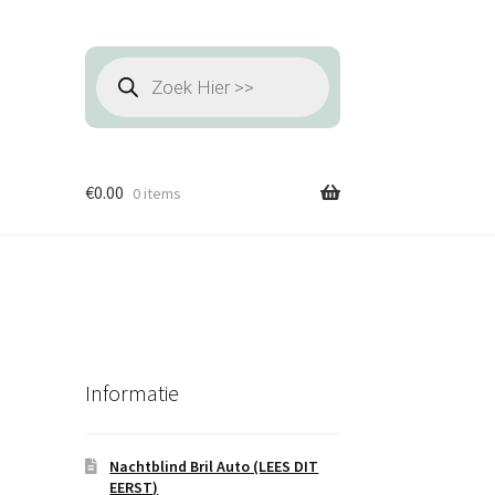
Producten
zoeken
€
0.00
0 items
Informatie
Nachtblind Bril Auto (LEES DIT
EERST)