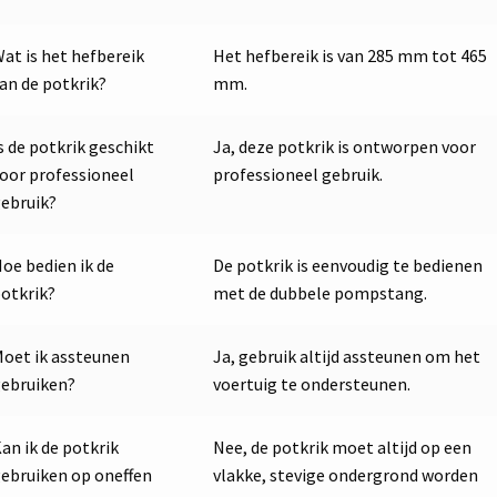
at is het hefbereik
Het hefbereik is van 285 mm tot 465
an de potkrik?
mm.
s de potkrik geschikt
Ja, deze potkrik is ontworpen voor
oor professioneel
professioneel gebruik.
ebruik?
oe bedien ik de
De potkrik is eenvoudig te bedienen
otkrik?
met de dubbele pompstang.
oet ik assteunen
Ja, gebruik altijd assteunen om het
ebruiken?
voertuig te ondersteunen.
an ik de potkrik
Nee, de potkrik moet altijd op een
ebruiken op oneffen
vlakke, stevige ondergrond worden