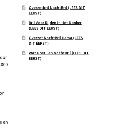
Overzetbril NachtBril (LEES DIT
EERST)
Bril Voor Rijden In Het Donker
(LEES DIT EERST)
Overzet NachtBril Hema (LEES
DIT EERST)
Wat Doet Een NachtBril (LEES DIT
voor
EERST)
.000
.
or
e en