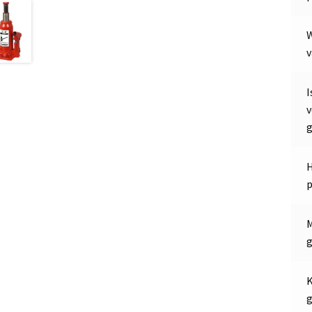
W
v
I
v
g
H
p
M
g
K
g