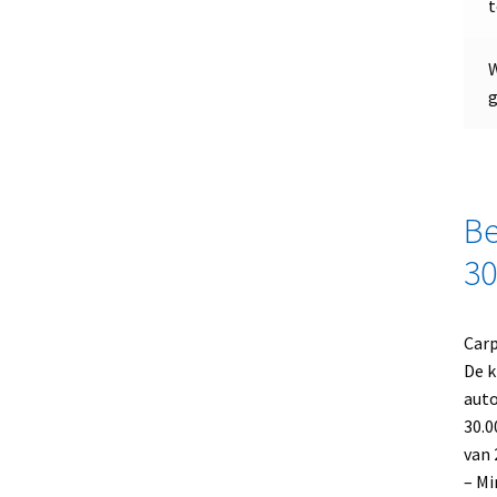
t
W
g
Be
30
Carp
De k
auto
30.0
van
– M