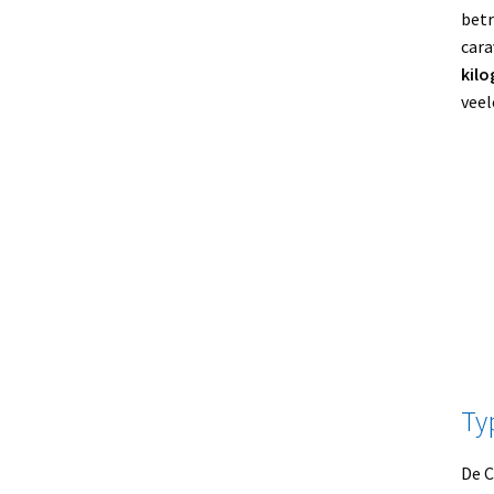
betr
cara
kil
veel
Ty
De C