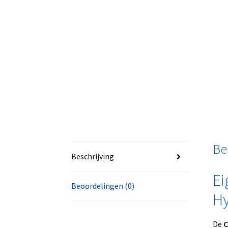
Be
Beschrijving
Ei
Beoordelingen (0)
Hy
De
C