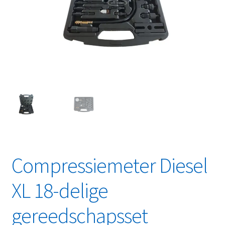
Linkpartners
My account
Over Ons
Overzicht
Privacybeleid
Retourbeleid
Compressiemeter Diesel
Videos
XL 18-delige
Winkelwagen
gereedschapsset