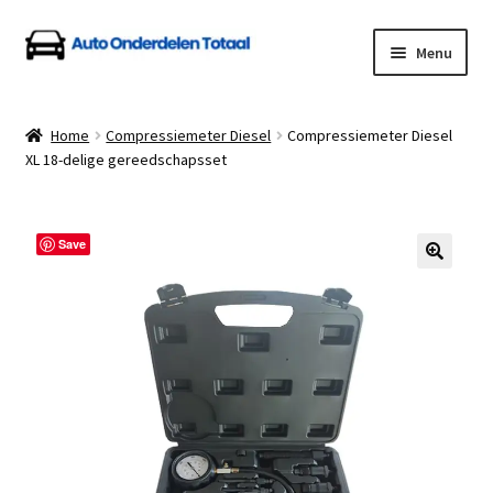
Ga
Ga
Menu
door
naar
naar
de
Home
navigatie
inhoud
Home
Compressiemeter Diesel
Compressiemeter Diesel
XL 18-delige gereedschapsset
Algemene Voorwaarden
Auto Onderdelen Shop
Save
Betalen en Verzenden
Blog
Contact
Klantenservice