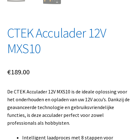
Linkpartners
My account
CTEK Acculader 12V
Over Ons
MXS10
Overzicht
€
189.00
Privacybeleid
Retourbeleid
De CTEK Acculader 12V MXS10 is de ideale oplossing voor
het onderhouden en opladen van uw 12V accu’s. Dankzij de
Videos
geavanceerde technologie en gebruiksvriendelijke
functies, is deze acculader perfect voor zowel
Winkelwagen
professionals als hobbyisten.
Intelligent laadproces met 8 stappen voor