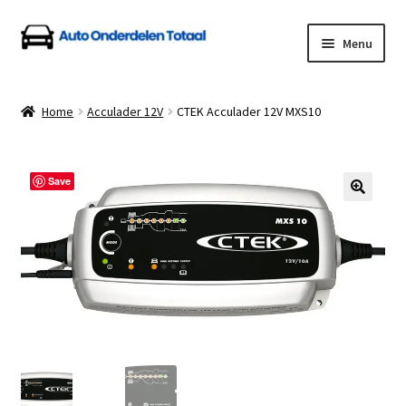
Ga
Ga
Menu
door
naar
naar
de
Home
navigatie
inhoud
Home
Acculader 12V
CTEK Acculader 12V MXS10
Algemene Voorwaarden
Auto Onderdelen Shop
Save
Betalen en Verzenden
Blog
Contact
Klantenservice