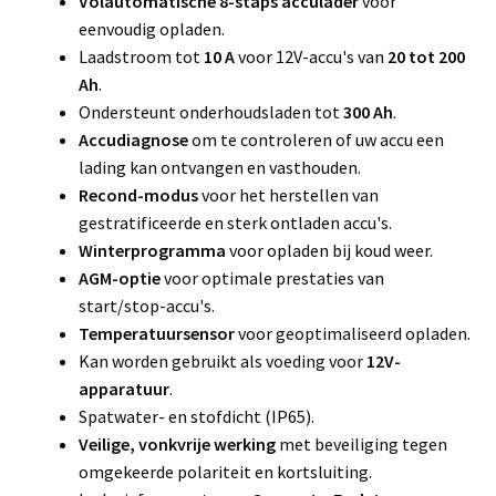
Volautomatische 8-staps acculader
voor
eenvoudig opladen.
Laadstroom tot
10 A
voor 12V-accu's van
20 tot 200
Ah
.
Ondersteunt onderhoudsladen tot
300 Ah
.
Accudiagnose
om te controleren of uw accu een
lading kan ontvangen en vasthouden.
Recond-modus
voor het herstellen van
gestratificeerde en sterk ontladen accu's.
Winterprogramma
voor opladen bij koud weer.
AGM-optie
voor optimale prestaties van
start/stop-accu's.
Temperatuursensor
voor geoptimaliseerd opladen.
Kan worden gebruikt als voeding voor
12V-
apparatuur
.
Spatwater- en stofdicht (IP65).
Veilige, vonkvrije werking
met beveiliging tegen
omgekeerde polariteit en kortsluiting.