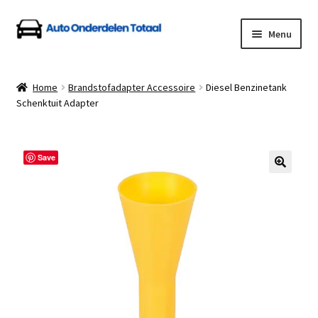
Ga
Ga
Menu
door
naar
naar
de
Home
navigatie
inhoud
Home
Brandstofadapter Accessoire
Diesel Benzinetank
Schenktuit Adapter
Algemene Voorwaarden
Auto Onderdelen Shop
Save
Betalen en Verzenden
Blog
Contact
Klantenservice